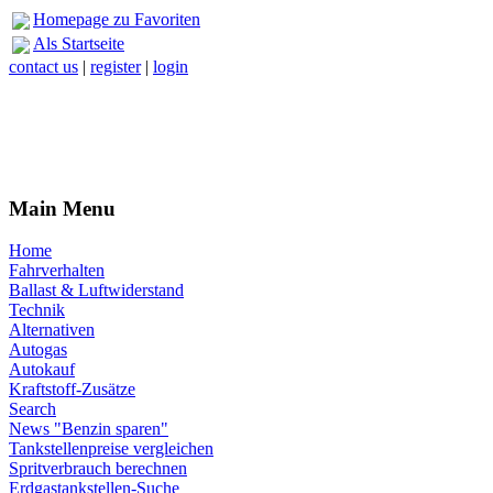
Homepage zu Favoriten
Als Startseite
contact us
|
register
|
login
Main Menu
Home
Fahrverhalten
Ballast & Luftwiderstand
Technik
Alternativen
Autogas
Autokauf
Kraftstoff-Zusätze
Search
News "Benzin sparen"
Tankstellenpreise vergleichen
Spritverbrauch berechnen
Erdgastankstellen-Suche